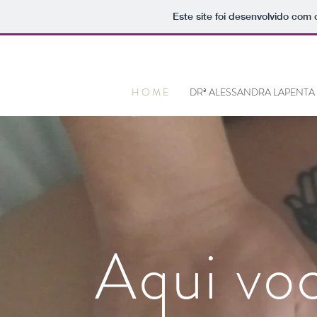
Este site foi desenvolvido com 
H O M E
DRª ALESSANDRA LAPENTA
Aqui vo