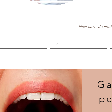
Faça parte da minh
G
pe