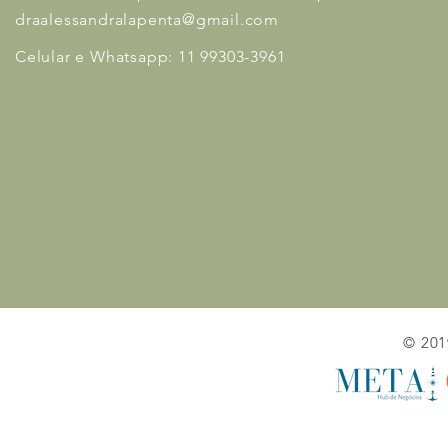
draalessandralapenta@gmail.com
Celular e Whatsapp: 11 99303-3961
Book Online
© 201